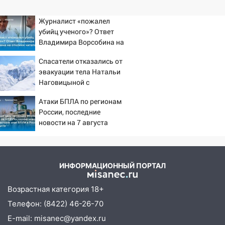
Журналист «пожалел
убийц ученого»? Ответ
Владимира Ворсобина на
отклики читателей
Спасатели отказались от
эвакуации тела Натальи
Наговицыной с
семитысячника
Атаки БПЛА по регионам
России, последние
новости на 7 августа
2026: последствия, атаки
на склады Wildberries,
состояние пострадавших
ИНФОРМАЦИОННЫЙ ПОРТАЛ
Возрастная категория 18+
Телефон: (8422) 46-26-70
E-mail: misanec@yandex.ru