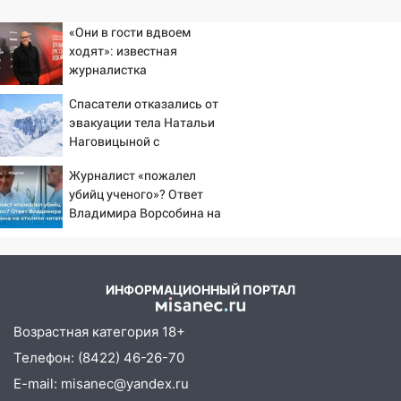
«Они в гости вдвоем
ходят»: известная
журналистка
подтвердила роман
Спасатели отказались от
Бондарчука и Исаковой
эвакуации тела Натальи
Наговицыной с
семитысячника
Журналист «пожалел
убийц ученого»? Ответ
Владимира Ворсобина на
отклики читателей
ИНФОРМАЦИОННЫЙ ПОРТАЛ
Возрастная категория 18+
Телефон: (8422) 46-26-70
E-mail: misanec@yandex.ru