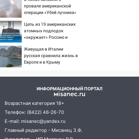
провале американской
операции «Убей лучника»
против России
Цепь из 19 американских
атомных подлодок
«окружает» Россию и
Китай: это инструмент
Живущая в Италии
первого массированного
русская сравнила жизнь в
удара
Европе и в Крыму
ИНФОРМАЦИОННЫЙ ПОРТАЛ
Возрастная категория 18+
Телефон: (8422) 46-26-70
E-mail: misanec@yandex.ru
Главный редактор - Мисанец З.Ф.