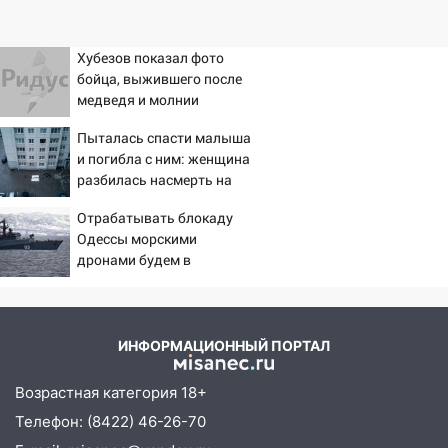
Хубезов показал фото
бойца, выжившего после
медведя и молнии
Пыталась спасти малыша
и погибла с ним: женщина
разбилась насмерть на
глазах у детей 06/08/2026
Отрабатывать блокаду
– Новости
Одессы морскими
дронами будем в
Заполярье? А еще дальше
забраться адмиралы не
пробовали?
ИНФОРМАЦИОННЫЙ ПОРТАЛ
Возрастная категория 18+
Телефон: (8422) 46-26-70