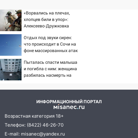
«Ворвались на плечах,
хлопцев били в упор»:
Алексеево-Дружковка
стала могильником для
Отдых под звуки сирен:
«птах Мадьяра»
что происходит в Сочи на
фоне массированных атак
беспилотников
Пыталась спасти малыша
и погибла с ним: женщина
разбилась насмерть на
глазах у детей 06/08/2026
– Новости
ИНФОРМАЦИОННЫЙ ПОРТАЛ
Возрастная категория 18+
Телефон: (8422) 46-26-70
E-mail: misanec@yandex.ru