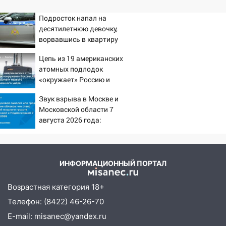
Подросток напал на
десятилетнюю девочку,
ворвавшись в квартиру
Цепь из 19 американских
атомных подлодок
«окружает» Россию и
Китай: это инструмент
Звук взрыва в Москве и
первого массированного
Московской области 7
удара
августа 2026 года:
Причины, источник,
откуда был громкий
хлопок
ИНФОРМАЦИОННЫЙ ПОРТАЛ
Возрастная категория 18+
Телефон: (8422) 46-26-70
E-mail: misanec@yandex.ru