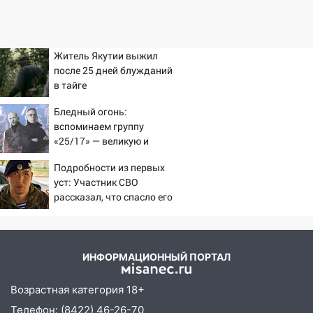
Житель Якутии выжил
после 25 дней блужданий
в тайге
Бледный огонь:
вспоминаем группу
«25/17» — великую и
(часто) ужасную
Подробности из первых
уст: Участник СВО
рассказал, что спасло его
в схватке с медведем
ИНФОРМАЦИОННЫЙ ПОРТАЛ
Возрастная категория 18+
Телефон: (8422) 46-26-70