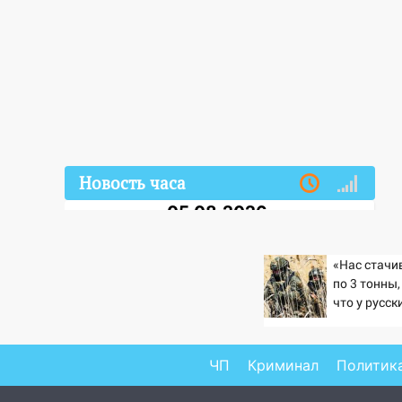
Новость часа
05.08.2026
22:58
Соцсети: на проспекте
Тюленева ДТП с
«Нас стач
мотоциклистом
по 3 тонны,
что у русск
20:22
Мошенники обманули 92-
резервов»
летнюю жительницу
Ульяновской области
ЧП
Криминал
Политик
19:14
Житель Ульяновской