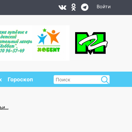
Войти
х
Гороскоп
и...