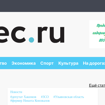
тво
Экономика
Спорт
Культура
На дорога
Ещё стать
Новости
#депутат Хакимов
#ЗСО
#Ульяновская область
#фермер Никита Коновалов