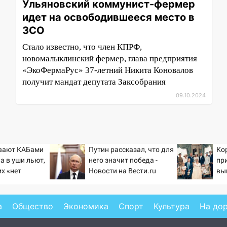
Ульяновский коммунист-фермер
идет на освободившееся место в
ЗСО
Стало известно, что член КПРФ,
новомалыклинский фермер, глава предприятия
«ЭкоФермаРус» 37-летний Никита Коновалов
получит мандат депутата Заксобрания
09.10.2024
ивают КАБами
Путин рассказал, что для
Ко
 а в уши льют,
него значит победа -
пр
их «нет
Новости на Вести.ru
вы
ус
а
Общество
Экономика
Спорт
Культура
На до