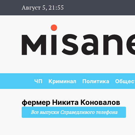
Август 5, 21:55
ЧП
Криминал
Политика
Общес
фермер Никита Коновалов
Все выпуски Справедливого телефона