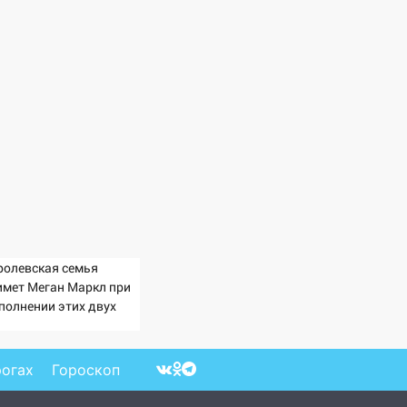
ролевская семья
имет Меган Маркл при
полнении этих двух
ловий
рогах
Гороскоп