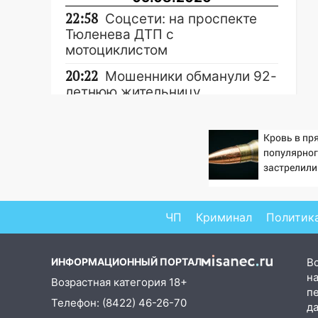
22:58
Соцсети: на проспекте
Тюленева ДТП с
мотоциклистом
20:22
Мошенники обманули 92-
летнюю жительницу
Ульяновской области
19:14
Житель Ульяновской
Кровь в пр
Другие новости
области подвез троих
популярног
незнакомцев на трассе и
застрелили
заработал уголовное дело
18:14
Прогноз погоды на 6
ЧП
Криминал
Политик
августа в Ульяновской области
18:00
Мотофристайл, рок и
ИНФОРМАЦИОННЫЙ ПОРТАЛ
В
силовой экстрим: в Ульяновске
на
пройдет большой фестиваль
Возрастная категория 18+
п
«Наше время»
Телефон: (8422) 46-26-70
д