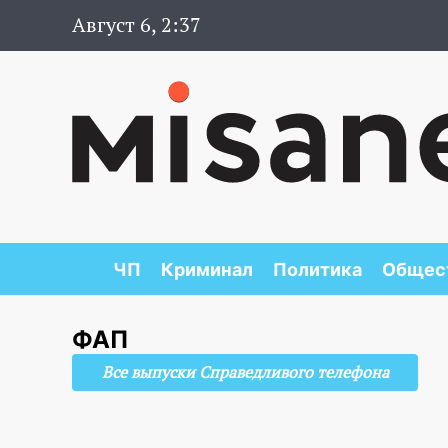
Август 6, 2:37
ЧП
Криминал
Политика
Общес
ФАП
Все выпуски Справедливого телефона