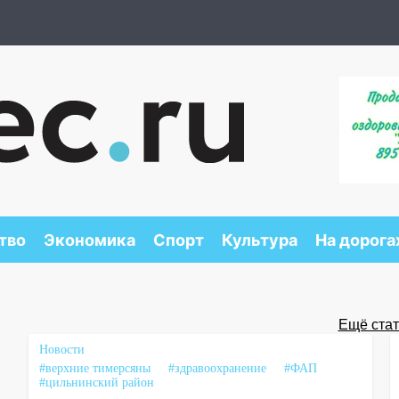
тво
Экономика
Спорт
Культура
На дорога
Ещё стать
Новости
#верхние тимерсяны
#здравоохранение
#ФАП
#цильнинский район