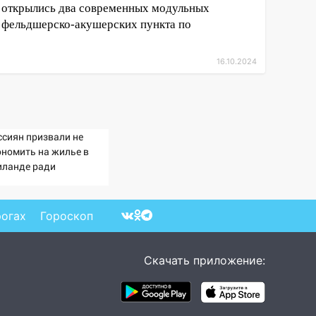
открылись два современных модульных
фельдшерско-акушерских пункта по
16.10.2024
ссиян призвали не
ономить на жилье в
иланде ради
зопасности
рогах
Гороскоп
Скачать приложение: