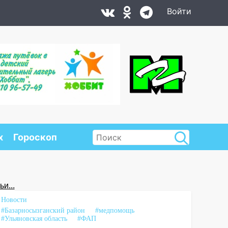
Войти
х
Гороскоп
и...
Новости
#Базарносызганский район
#медпомощь
#Ульяновская область
#ФАП