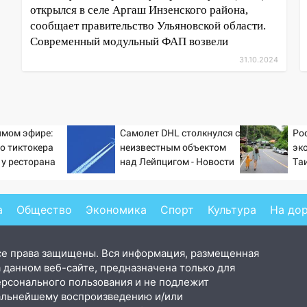
открылся в селе Аргаш Инзенского района,
сообщает правительство Ульяновской области.
Современный модульный ФАП возвели
31.10.2024
ямом эфире:
Самолет DHL столкнулся с
Ро
о тиктокера
неизвестным объектом
эк
 у ресторана
над Лейпцигом - Новости
Та
на Вести.ru
бе
а
Общество
Экономика
Спорт
Культура
На до
се права защищены. Вся информация, размещенная
 данном веб-сайте, предназначена только для
ерсонального пользования и не подлежит
альнейшему воспроизведению и/или