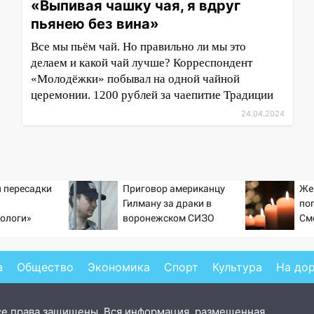
«Выпивая чашку чая, я вдруг
пьянею без вина»
Все мы пьём чай. Но правильно ли мы это
делаем и какой чай лучше? Корреспондент
«Молодёжки» побывал на одной чайной
церемонии. 1200 рублей за чаепитие Традиции
24.04.2024
 пересадки
Приговор американцу
Же
Гилману за драки в
по
ологи»
воронежском СИЗО
См
у еще живых
потребовали ужесточить -
Новости на Вести.ru
а
Общество
Экономика
Спорт
Культура
На до
се права защищены. Вся информация, размещенная