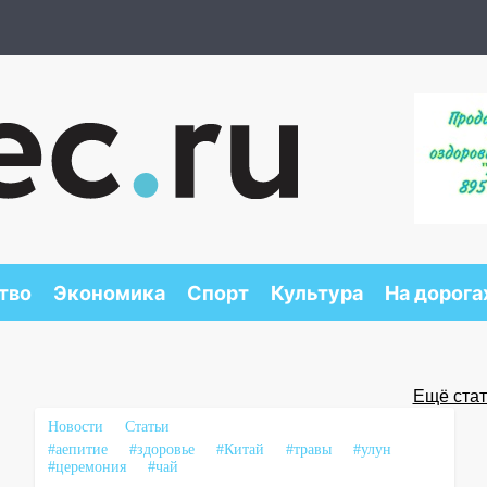
тво
Экономика
Спорт
Культура
На дорога
Ещё стать
Новости
Статьи
#аепитие
#здоровье
#Китай
#травы
#улун
#церемония
#чай