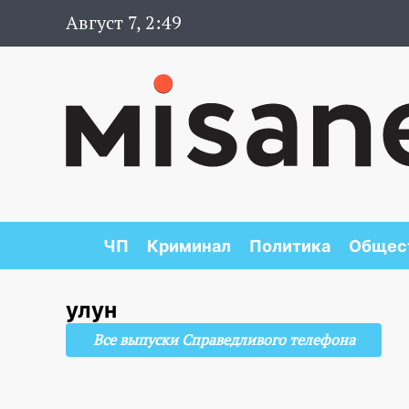
Август 7, 2:49
ЧП
Криминал
Политика
Общес
улун
Все выпуски Справедливого телефона