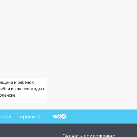
нщина и ребёнок
гибли из-за непогоды в
оленске
рогах
Гороскоп
Скачать приложение: