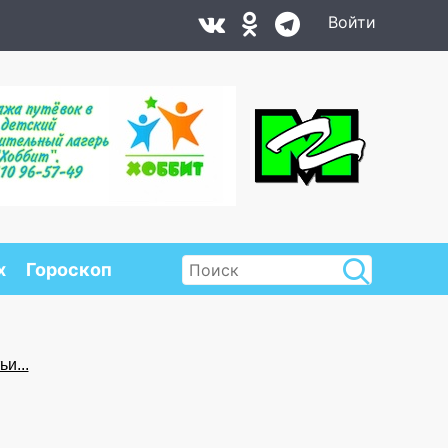
Войти
х
Гороскоп
и...