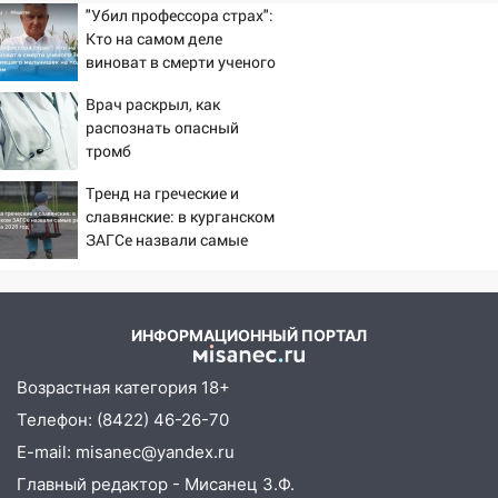
"Убил профессора страх":
Кто на самом деле
виноват в смерти ученого
Зезина, остановившего
Врач раскрыл, как
мальчишек на поле с
распознать опасный
горохом
тромб
Тренд на греческие и
славянские: в курганском
ЗАГСе назвали самые
редкие имена за 2026 год
ИНФОРМАЦИОННЫЙ ПОРТАЛ
Возрастная категория 18+
Телефон: (8422) 46-26-70
E-mail: misanec@yandex.ru
Главный редактор - Мисанец З.Ф.