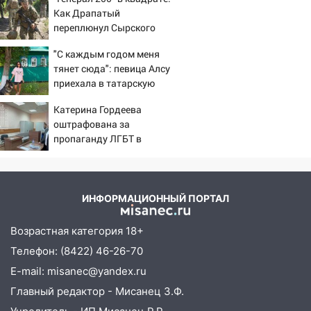
Как Драпатый
переплюнул Сырского
"С каждым годом меня
тянет сюда": певица Алсу
приехала в татарскую
деревню, где прошло ее
Катерина Гордеева
детство 07/08/2026 –
оштрафована за
Новости
пропаганду ЛГБТ в
интернете - Новости на
Вести.ru
ИНФОРМАЦИОННЫЙ ПОРТАЛ
Возрастная категория 18+
Телефон: (8422) 46-26-70
E-mail: misanec@yandex.ru
Главный редактор - Мисанец З.Ф.