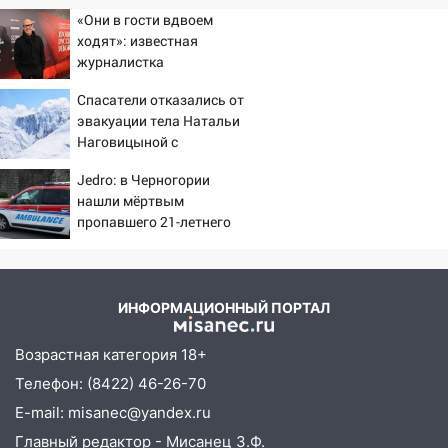
«Они в гости вдвоем
ходят»: известная
журналистка
подтвердила роман
Спасатели отказались от
Бондарчука и Исаковой
эвакуации тела Натальи
Наговицыной с
семитысячника
Jedro: в Черногории
нашли мёртвым
пропавшего 21-летнего
россиянина
ИНФОРМАЦИОННЫЙ ПОРТАЛ
Возрастная категория 18+
Телефон: (8422) 46-26-70
E-mail: misanec@yandex.ru
Главный редактор - Мисанец З.Ф.