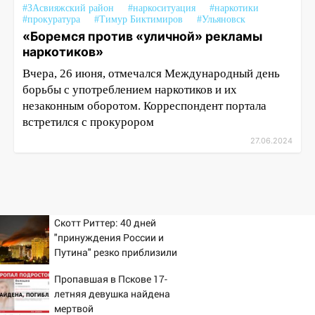
#ЗАсвияжский район
#наркоситуация
#наркотики
#прокуратура
#Тимур Биктимиров
#Ульяновск
«Боремся против «уличной» рекламы
наркотиков»
Вчера, 26 июня, отмечался Международный день
борьбы с употреблением наркотиков и их
незаконным оборотом. Корреспондент портала
встретился с прокурором
27.06.2024
Скотт Риттер: 40 дней
"принуждения России и
Путина" резко приблизили
крах режима Зеленского
Пропавшая в Пскове 17-
летняя девушка найдена
мертвой