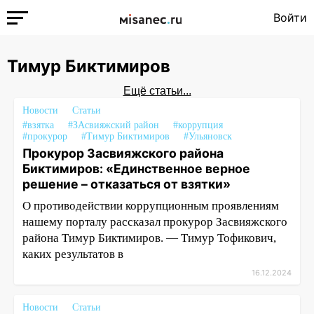
Войти
Тимур Биктимиров
Ещё статьи...
Новости
Статьи
#взятка
#ЗАсвияжский район
#коррупция
#прокурор
#Тимур Биктимиров
#Ульяновск
Прокурор Засвияжского района
Биктимиров: «Единственное верное
решение – отказаться от взятки»
О противодействии коррупционным проявлениям
нашему порталу рассказал прокурор Засвияжского
района Тимур Биктимиров. — Тимур Тофикович,
каких результатов в
16.12.2024
Новости
Статьи