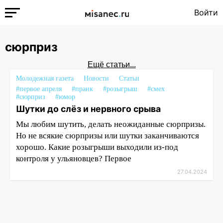
Войти
сюрприз
Ещё статьи...
Молодежная газета
Новости
Статьи
#первое апреля
#пранк
#розыгрыш
#смех
#сюрприз
#юмор
Шутки до слёз и нервного срыва
Мы любим шутить, делать неожиданные сюрпризы.
Но не всякие сюрпризы или шутки заканчиваются
хорошо. Какие розыгрыши выходили из-под
контроля у ульяновцев? Первое
27.04.2024