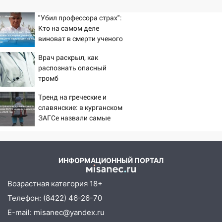
"Убил профессора страх":
Кто на самом деле
виноват в смерти ученого
Зезина, остановившего
Врач раскрыл, как
мальчишек на поле с
распознать опасный
горохом
тромб
Тренд на греческие и
славянские: в курганском
ЗАГСе назвали самые
редкие имена за 2026 год
ИНФОРМАЦИОННЫЙ ПОРТАЛ
Возрастная категория 18+
Телефон: (8422) 46-26-70
E-mail: misanec@yandex.ru