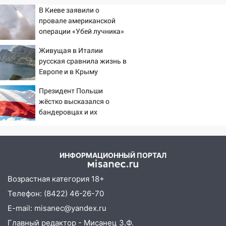
В Киеве заявили о
провале американской
операции «Убей лучника»
против России
Живущая в Италии
русская сравнила жизнь в
Европе и в Крыму
Президент Польши
жёстко высказался о
бандеровцах и их
идеологии
ИНФОРМАЦИОННЫЙ ПОРТАЛ
Возрастная категория 18+
Телефон: (8422) 46-26-70
E-mail: misanec@yandex.ru
Главный редактор - Мисанец З.Ф.