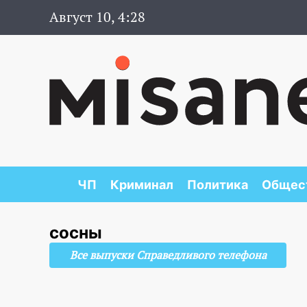
Август 10, 4:28
ЧП
Криминал
Политика
Общес
сосны
Все выпуски Справедливого телефона