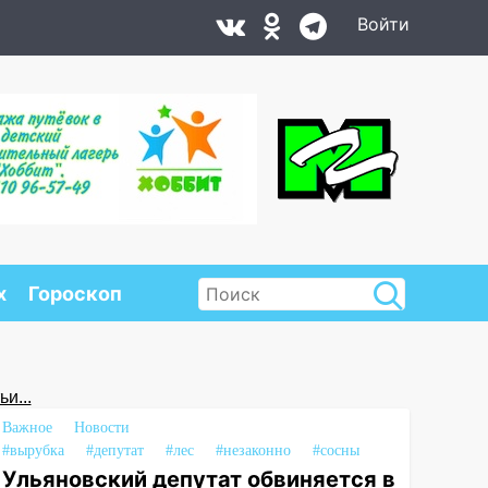
Войти
х
Гороскоп
и...
Важное
Новости
#вырубка
#депутат
#лес
#незаконно
#сосны
Ульяновский депутат обвиняется в