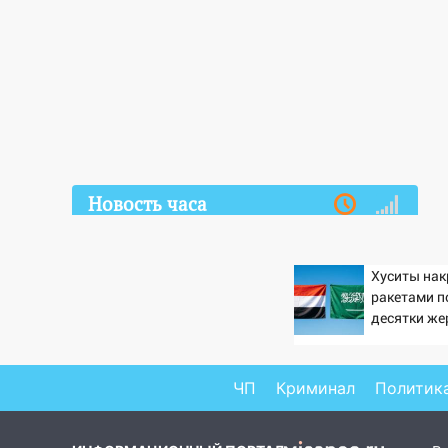
Новость часа
10.08.2026
08:02
В Ульяновске во время
Хуситы на
диспансеризации у 26-летнего
ракетами п
парня выявили онкологию
десятки же
07:00
Прохладная ночь и
ветреный день: прогноз погоды
ЧП
Криминал
Политик
в Ульяновске 10 августа
06:00
Как разрушительный