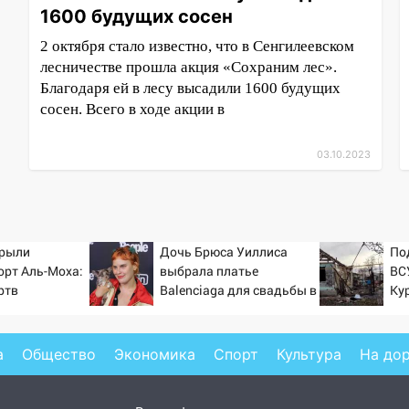
1600 будущих сосен
2 октября стало известно, что в Сенгилеевском
лесничестве прошла акция «Сохраним лес».
Благодаря ей в лесу высадили 1600 будущих
сосен. Всего в ходе акции в
03.10.2023
крыли
Дочь Брюса Уиллиса
По
орт Аль-Моха:
выбрала платье
ВС
ртв
Balenciaga для свадьбы в
Ку
Сан-Вэлли
а
Общество
Экономика
Спорт
Культура
На до