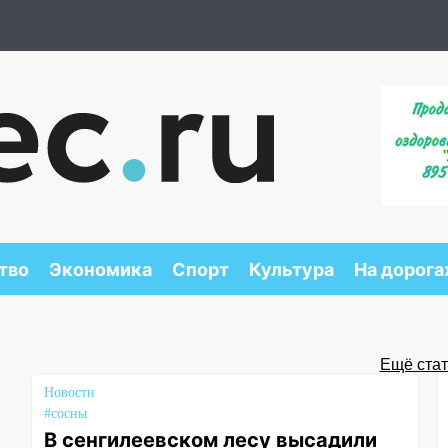
тво
Экономика
Спорт
Культура
На дорога
Ещё стать
Новости
#сосны
В сенгилеевском лесу высадили