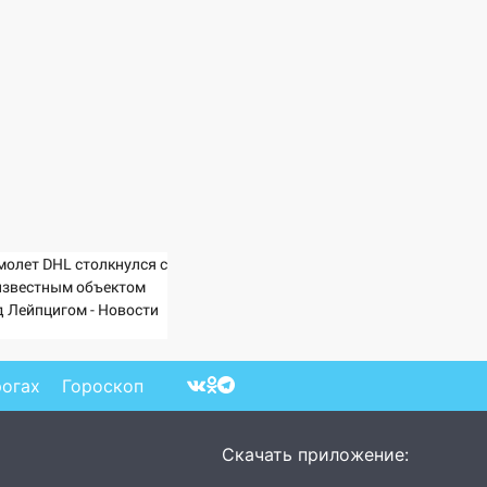
молет DHL столкнулся с
известным объектом
д Лейпцигом - Новости
Вести.ru
рогах
Гороскоп
Скачать приложение: