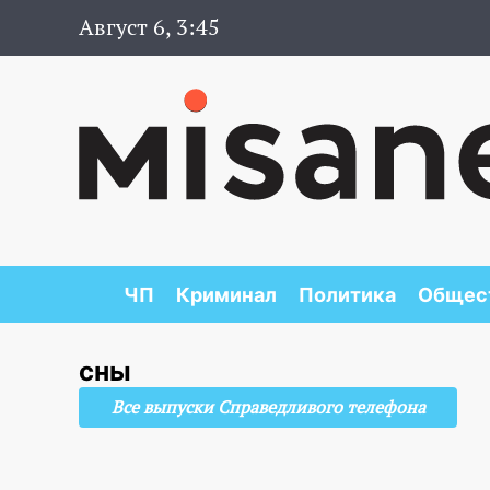
Август 6, 3:45
ЧП
Криминал
Политика
Общес
сны
Все выпуски Справедливого телефона