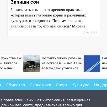
Запиши сон
Записывать сны — это древняя практика,
которая имеет глубокие корни в различных
культурах и традициях. Почему так важно
анализировать то, что нам снится? Многие
23.04.2024
 убийства экс-
По факту гибели ребенка
Са
ры Виктора
на пожаре в Кызыл-Таше
не
его жены:
возбуждено уголовное
на
ирующих
дело
на 
вые
ти
а
Общество
Экономика
Спорт
Культура
На до
се права защищены. Вся информация, размещенная
 данном веб-сайте, предназначена только для