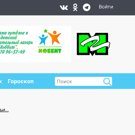
Войти
х
Гороскоп
и...