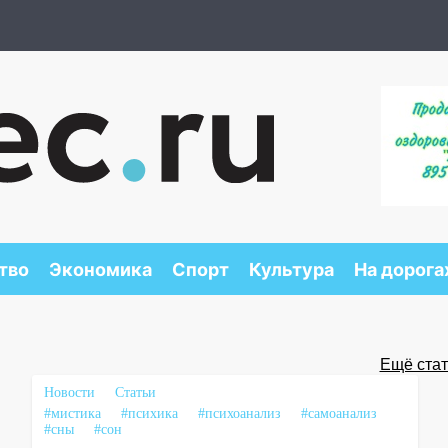
тво
Экономика
Спорт
Культура
На дорога
Ещё стать
Новости
Статьи
#мистика
#психика
#психоанализ
#самоанализ
#сны
#сон