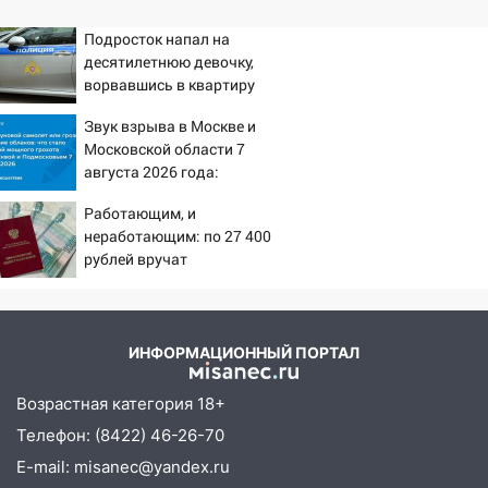
Подросток напал на
десятилетнюю девочку,
ворвавшись в квартиру
Звук взрыва в Москве и
Московской области 7
августа 2026 года:
Причины, источник,
Работающим, и
откуда был громкий
неработающим: по 27 400
хлопок
рублей вручат
пенсионерам в сентябре -
PrimaMedia.ru
ИНФОРМАЦИОННЫЙ ПОРТАЛ
Возрастная категория 18+
Телефон: (8422) 46-26-70
E-mail: misanec@yandex.ru