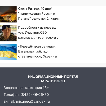
Скотт Риттер: 40 дней
"принуждения России и
Путина" резко приблизили
крах режима Зеленского
Подробности из первых
уст: Участник СВО
рассказал, что спасло его
в схватке с медведем
«Перешёл все границы»:
Вагенкнехт жёстко
ответила послу Украины
ИНФОРМАЦИОННЫЙ ПОРТАЛ
Возрастная категория 18+
Телефон: (8422) 46-26-70
E-mail: misanec@yandex.ru