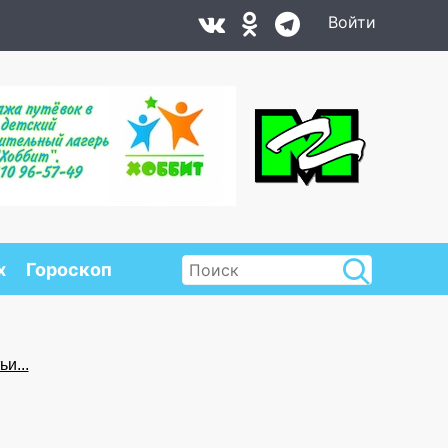
Войти
х
Гороскоп
и...