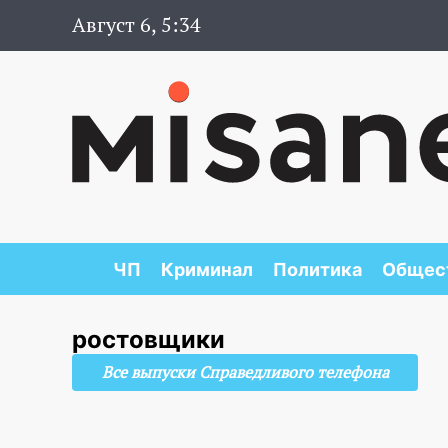
Август 6, 5:34
ЧП
Криминал
Политика
Общес
ростовщики
Все выпуски Справедливого телефона