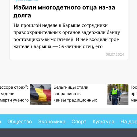
Избили многодетного отца из-за
долга
На прошлой неделе в Барыше сотрудники
правоохранительных органов задержали банду
ростовщиков-вымогателей. В неё входили трое
жителей Барыша — 59-летний отец, его
06.07.2024
ессора страх":
Бельгийцы стали
Го
ом деле
запрашивать
пр
смерти ученого
«визы традиционных
ма
тановившего
ценностей» в посольстве
ав
на поле с
РФ
а
Общество
Экономика
Спорт
Культура
На до