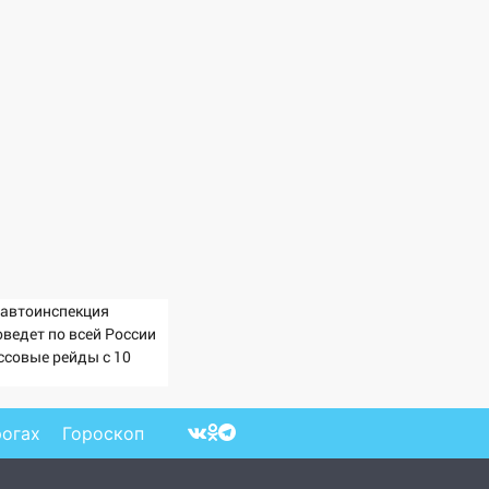
савтоинспекция
оведет по всей России
ссовые рейды с 10
густа
рогах
Гороскоп