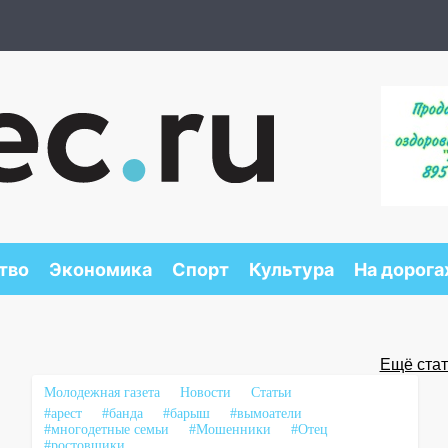
тво
Экономика
Спорт
Культура
На дорога
Ещё стать
Молодежная газета
Новости
Статьи
#арест
#банда
#барыш
#вымоатели
#многодетные семьи
#Мошенники
#Отец
#ростовщики