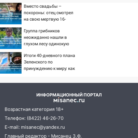
Вместо свадьбы –
похороны: отец смотрел
на свою мертвую 16-
летнюю дочь и не мог
Группа грибников
сдержать слезы
неожиданно нашли в
глухом лесу одинокую
испуганную маленькую
Итоги 40-дневного плана
девочку с игрушкой
Зеленского по
принуждению к миру: как
ответила Россия, полный
разбор провала операции
Украины от военкора
Коца
ИНФОРМАЦИОННЫЙ ПОРТАЛ
Возрастная категория 18+
Телефон: (8422) 46-26-70
E-mail: misanec@yandex.ru
Главный редактор - Мисанец З.Ф.