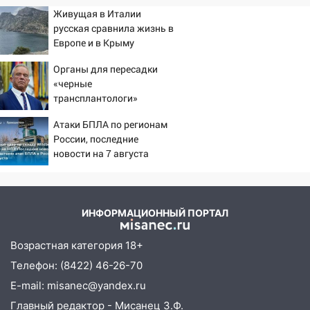
Живущая в Италии
русская сравнила жизнь в
Европе и в Крыму
Органы для пересадки
«черные
трансплантологи»
извлекали у еще живых
Атаки БПЛА по регионам
пациентов
России, последние
новости на 7 августа
2026: последствия, атаки
на склады Wildberries,
состояние пострадавших
ИНФОРМАЦИОННЫЙ ПОРТАЛ
Возрастная категория 18+
Телефон: (8422) 46-26-70
E-mail: misanec@yandex.ru
Главный редактор - Мисанец З.Ф.