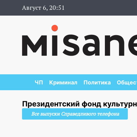
Август 6, 20:51
ЧП
Криминал
Политика
Общес
Президентский фонд культур
Все выпуски Справедливого телефона