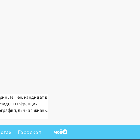
рин Ле Пен, кандидат в
езиденты Франции:
ография, личная жизнь,
 относится к России и
аине, прогноз на
боры президента
рогах
Гороскоп
анции 2027, последние