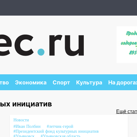
тво
Экономика
Спорт
Культура
На дорога
ных инициатив
Ещё стать
Новости
#Иван Полбин
#летчик-герой
#Президентский фонд культурных инициатив
#Ульяновск
#Ульяновская область