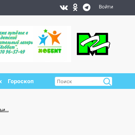
Войти
х
Гороскоп
и...