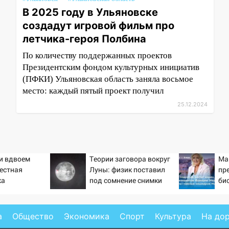
В 2025 году в Ульяновске
создадут игровой фильм про
летчика-героя Полбина
По количеству поддержанных проектов
Президентским фондом культурных инициатив
(ПФКИ) Ульяновская область заняла восьмое
место: каждый пятый проект получил
25.12.2024
ти вдвоем
Теории заговора вокруг
Ма
вестная
Луны: физик поставил
пр
ка
под сомнение снимки
би
ла роман
NASA
как
 и Исаковой
Укр
вы
а
Общество
Экономика
Спорт
Культура
На до
Фр