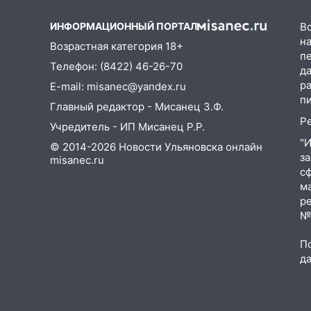
компании наказали за сокрытие
прошлого своего сотрудник
ИНФОРМАЦИОННЫЙ ПОРТАЛ
В
18:02
В Ульяновск едут звезды
на
Возрастная категория 18+
п
баскетбола!
Телефон: (8422) 46-26-70
д
17:08
Ульяновский областной
р
E-mail: misanec@yandex.ru
суд оставил в силе приговор
п
Главный редактор - Мисанец З.Ф.
руководству
Р
Учредитель - ИП Мисанец Р.Р.
«УльяновскФармации» за
"
махинации на 3,2 млн рублей
© 2014-2026 Новости Ульяновска онлайн
з
misanec.ru
16:09
Ветераны легкой
с
атлетики из Ульяновска
м
успешно выступили на
р
Чемпионате России
№Ф
16:02
В Ульяновской области
П
убрали более 28% площадей
д
зерновых и зернобобовых
культур