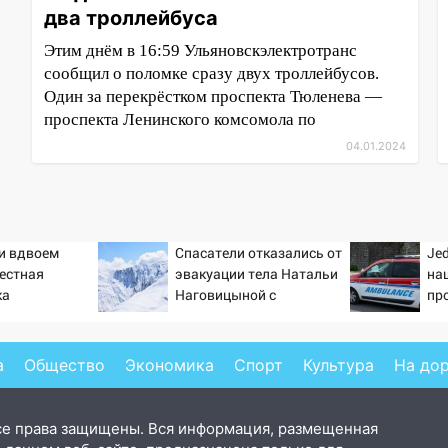
два троллейбуса
Этим днём в 16:59 Ульяновскэлектротранс
сообщил о поломке сразу двух троллейбусов.
Один за перекрёстком проспекта Тюленева —
проспекта Ленинского комсомола по
04.01.2024
ти вдвоем
Спасатели отказались от
Jed
вестная
эвакуации тела Натальи
на
ка
Наговицыной с
пр
ла роман
семитысячника
ро
 и Исаковой
а
Общество
Экономика
Спорт
Культура
На до
се права защищены. Вся информация, размещенная