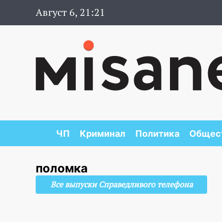
Август 6, 21:21
ЧП
Криминал
Политика
Общес
поломка
Все выпуски Справедливого телефона