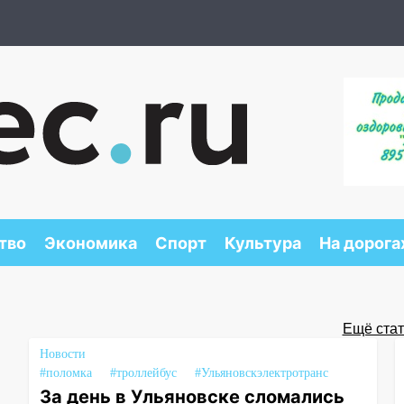
тво
Экономика
Спорт
Культура
На дорога
Ещё стать
Новости
#поломка
#троллейбус
#Ульяновскэлектротранс
За день в Ульяновске сломались