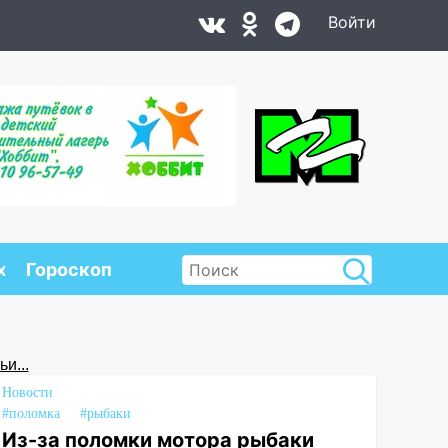
Войти
х
Гороскоп
и...
Новости
#поломка
#рыбаки
Из-за поломки мотора рыбаки