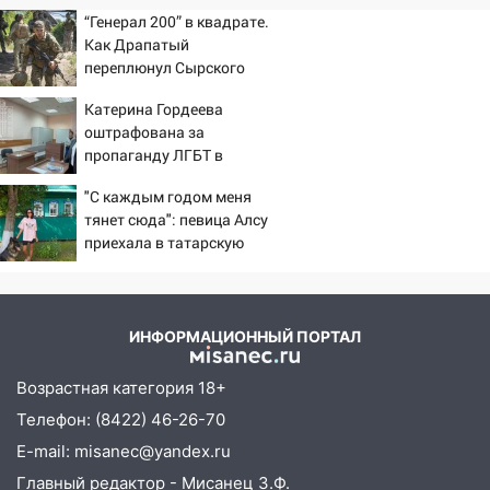
“Генерал 200” в квадрате.
Как Драпатый
переплюнул Сырского
Катерина Гордеева
оштрафована за
пропаганду ЛГБТ в
интернете - Новости на
"С каждым годом меня
Вести.ru
тянет сюда": певица Алсу
приехала в татарскую
деревню, где прошло ее
детство 07/08/2026 –
Новости
ИНФОРМАЦИОННЫЙ ПОРТАЛ
Возрастная категория 18+
Телефон: (8422) 46-26-70
E-mail: misanec@yandex.ru
Главный редактор - Мисанец З.Ф.