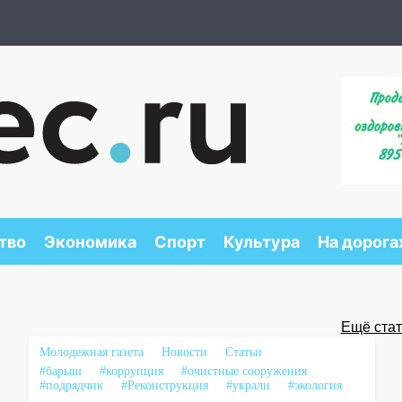
тво
Экономика
Спорт
Культура
На дорога
Ещё стать
Молодежная газета
Новости
Статьи
#барыш
#коррупция
#очистные сооружения
#подрядчик
#Реконструкция
#украли
#экология