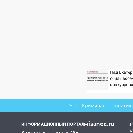
Новость часа
07.08.2026
Над Екатер
19:34
сбили восе
В следственном
эвакуиров
управлении состоялось
сотрудников
торжественное мероприятие,
приуроченное к празднованию
Дня сотрудника органов
ЧП
Криминал
Политик
следствия Российской
Федерации
ИНФОРМАЦИОННЫЙ ПОРТАЛ
В
19:30
Ульяновцев приглашают
на
Возрастная категория 18+