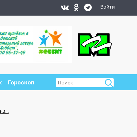
Войти
х
Гороскоп
и...