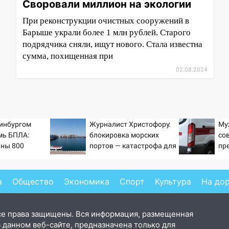
Своровали миллион на экологии
При реконструкции очистных сооружений в
Барыше украли более 1 млн рублей. Старого
подрядчика сняли, ищут нового. Стала известна
сумма, похищенная при
02.08.2024
инбургом
Журналист Христофору:
Му
мь БПЛА:
блокировка морских
со
аны 800
портов — катастрофа для
пр
 Wildberries
Украины
оп
а
Общество
Экономика
Спорт
Культура
На до
се права защищены. Вся информация, размещенная
 данном веб-сайте, предназначена только для