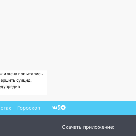
ж и жена попытались
вершить суицид,
едупредив
еративные службы
рогах
Гороскоп
Скачать приложение: