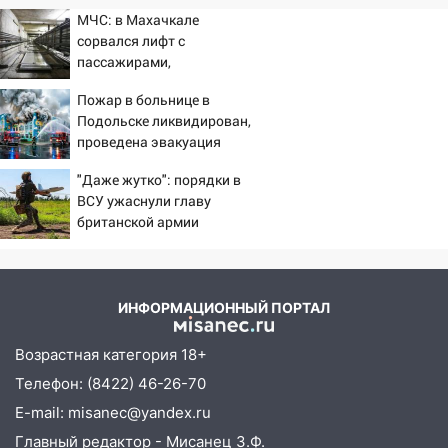
МЧС: в Махачкале
сорвался лифт с
пассажирами,
пострадали четыре
Пожар в больнице в
человека
Подольске ликвидирован,
проведена эвакуация
"Даже жутко": порядки в
ВСУ ужаснули главу
британской армии
ИНФОРМАЦИОННЫЙ ПОРТАЛ
Возрастная категория 18+
Телефон: (8422) 46-26-70
E-mail: misanec@yandex.ru
Главный редактор - Мисанец З.Ф.