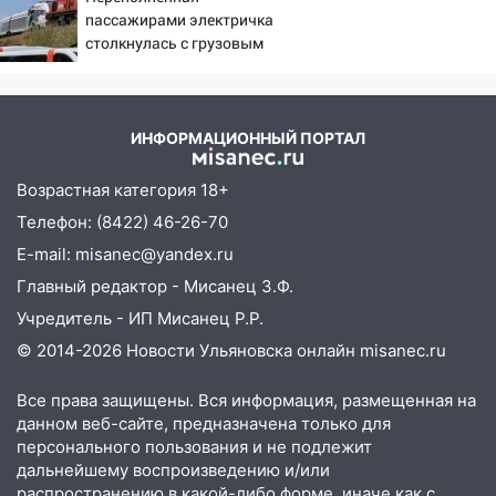
России за это полетят
пассажирами электричка
головы?
столкнулась с грузовым
поездом — десятки
человек пострадали.
Видео с места ЧП
ИНФОРМАЦИОННЫЙ ПОРТАЛ
Возрастная категория 18+
Телефон: (8422) 46-26-70
E-mail: misanec@yandex.ru
Главный редактор - Мисанец З.Ф.
Учредитель - ИП Мисанец Р.Р.
© 2014-2026 Новости Ульяновска онлайн
misanec.ru
Все права защищены. Вся информация, размещенная на
данном веб-сайте, предназначена только для
персонального пользования и не подлежит
дальнейшему воспроизведению и/или
распространению в какой-либо форме, иначе как с