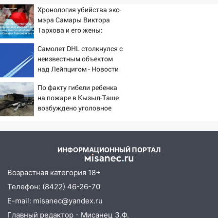
Хронология убийства экс-
мэра Самары Виктора
Тархова и его жены:
шесть шокирующих
Самолет DHL столкнулся с
фактов, новые
неизвестным объектом
подробности
над Лейпцигом - Новости
на Вести.ru
По факту гибели ребенка
на пожаре в Кызыл-Таше
возбуждено уголовное
дело
ИНФОРМАЦИОННЫЙ ПОРТАЛ
Возрастная категория 18+
Телефон: (8422) 46-26-70
E-mail: misanec@yandex.ru
Главный редактор - Мисанец З.Ф.