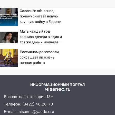
Соловьёв объяснил,
почему считает новую
крупную войну в Европе
неизбежной
Мать каждый год
звонила дочери в один и
тот же день и молчала —
причина раскрылась
Россиянам рассказали,
слишком поздно: история
сокращает ли жизнь
одной семьи
ночная работа
ИНФОРМАЦИОННЫЙ ПОРТАЛ
Возрастная категория 18+
Телефон: (8422) 46-26-70
E-mail: misanec@yandex.ru