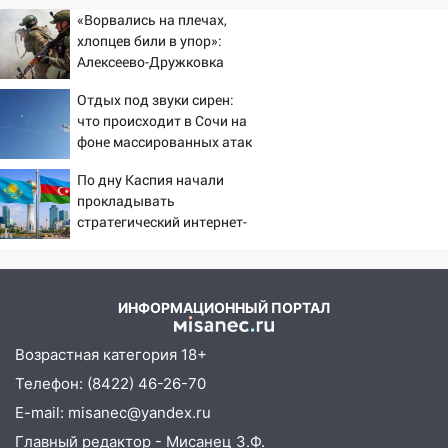
«Ворвались на плечах,
хлопцев били в упор»:
Алексеево-Дружковка
стала могильником для
Отдых под звуки сирен:
«птах Мадьяра»
что происходит в Сочи на
фоне массированных атак
беспилотников
По дну Каспия начали
прокладывать
стратегический интернет-
кабель
ИНФОРМАЦИОННЫЙ ПОРТАЛ
Возрастная категория 18+
Телефон: (8422) 46-26-70
E-mail: misanec@yandex.ru
Главный редактор - Мисанец З.Ф.