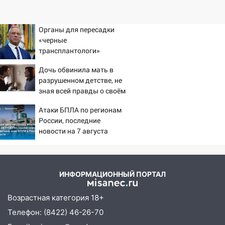
Органы для пересадки
«черные
трансплантологи»
извлекали у еще живых
Дочь обвинила мать в
пациентов
разрушенном детстве, не
зная всей правды о своём
отце - история одной
Атаки БПЛА по регионам
семьи
России, последние
новости на 7 августа
2026: последствия, атаки
на склады Wildberries,
состояние пострадавших
ИНФОРМАЦИОННЫЙ ПОРТАЛ
Возрастная категория 18+
Телефон: (8422) 46-26-70