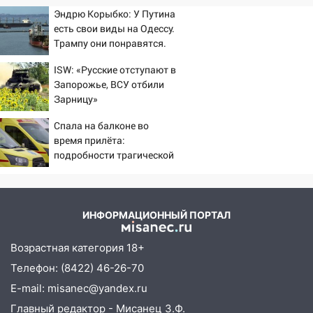
Эндрю Корыбко: У Путина
есть свои виды на Одессу.
Трампу они понравятся.
Зеленскому вряд ли
ISW: «Русские отступают в
Запорожье, ВСУ отбили
Зарницу»
Спала на балконе во
время прилёта:
подробности трагической
гибели малышки в
Нижнекамске 10/08/2026
– Новости
ИНФОРМАЦИОННЫЙ ПОРТАЛ
Возрастная категория 18+
Телефон: (8422) 46-26-70
E-mail: misanec@yandex.ru
Главный редактор - Мисанец З.Ф.