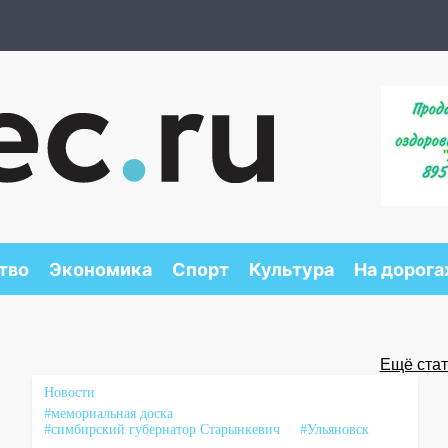
тво
Экономика
Спорт
Культура
На дорога
Ещё стать
Новости
#мемориальная доска
#симбирский губернатор Старынкевич
#Ульяновск