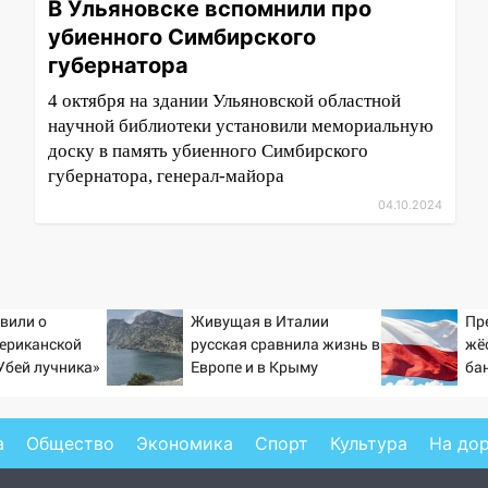
В Ульяновске вспомнили про
убиенного Симбирского
губернатора
4 октября на здании Ульяновской областной
научной библиотеки установили мемориальную
доску в память убиенного Симбирского
губернатора, генерал-майора
04.10.2024
явили о
Живущая в Италии
Пр
ериканской
русская сравнила жизнь в
жё
Убей лучника»
Европе и в Крыму
ба
сии
ид
а
Общество
Экономика
Спорт
Культура
На до