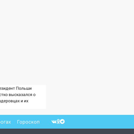
езидент Польши
стко высказался о
ндеровцах и их
еологии
рогах
Гороскоп