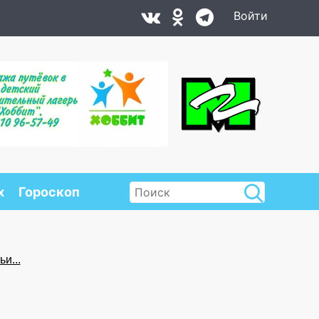
Войти
х
Гороскоп
и...