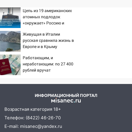
Цепь из 19 американских
атомных подлодок
«окружает» Россию и
Китай: это инструмент
Живущая в Италии
первого массированного
русская сравнила жизнь в
удара
Европе и в Крыму
Работающим, и
неработающим: по 27 400
рублей вручат
пенсионерам в сентябре -
PrimaMedia.ru
ИНФОРМАЦИОННЫЙ ПОРТАЛ
Возрастная категория 18+
Телефон: (8422) 46-26-70
E-mail: misanec@yandex.ru