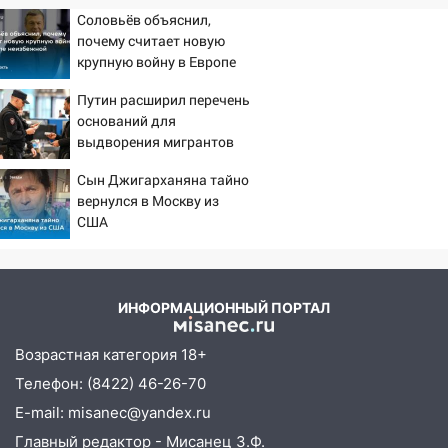
Соловьёв объяснил,
почему считает новую
крупную войну в Европе
неизбежной
Путин расширил перечень
оснований для
выдворения мигрантов
Сын Джигарханяна тайно
вернулся в Москву из
США
ИНФОРМАЦИОННЫЙ ПОРТАЛ
Возрастная категория 18+
Телефон: (8422) 46-26-70
E-mail: misanec@yandex.ru
Главный редактор - Мисанец З.Ф.