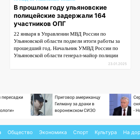
В прошлом году ульяновские
полицейские задержали 164
участников ОПГ
22 января в Управлении МВД России по
Ульяновской области подвели итоги работы за
прошедший год. Начальник УМВД России по
Ульяновской области генерал-майор полиции
23.01.2025
 пересадки
Приговор американцу
Се
Гилману за драки в
сн
ологи»
воронежском СИЗО
- Н
у еще живых
потребовали ужесточить -
Новости на Вести.ru
а
Общество
Экономика
Спорт
Культура
На до