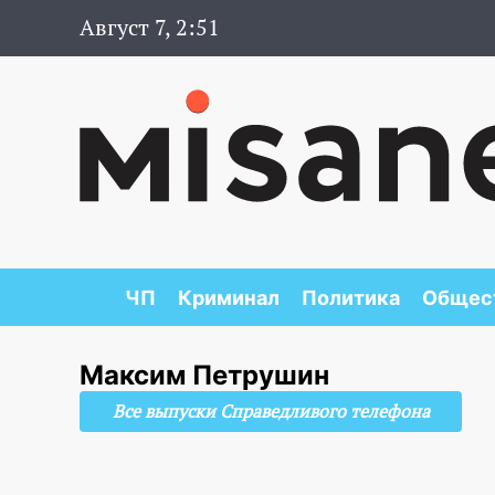
Август 7, 2:51
ЧП
Криминал
Политика
Общес
Максим Петрушин
Все выпуски Справедливого телефона