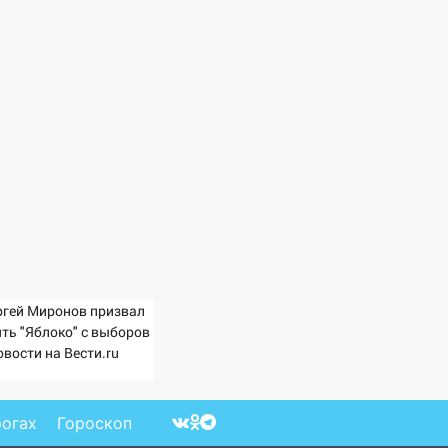
ргей Миронов призвал
ять "Яблоко" с выборов
овости на Вести.ru
рогах
Гороскоп