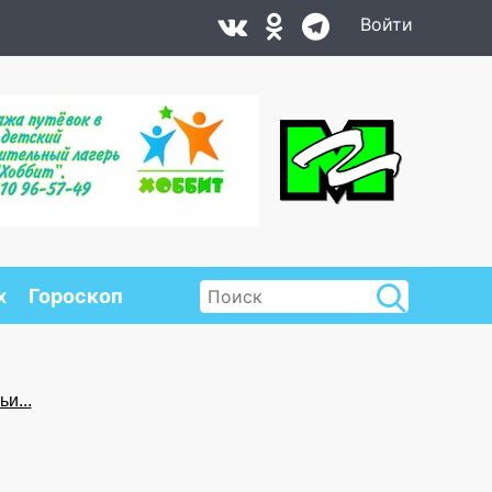
Войти
х
Гороскоп
и...