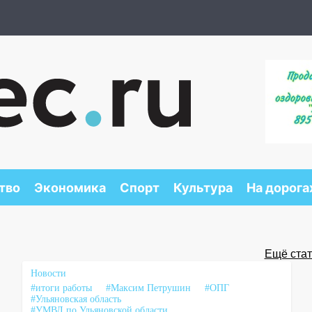
тво
Экономика
Спорт
Культура
На дорога
Ещё стать
Новости
#итоги работы
#Максим Петрушин
#ОПГ
#Ульяновская область
#УМВД по Ульяновской области