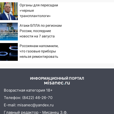
Органы для пересадки
«черные
трансплантологи»
извлекали у еще живых
Атаки БПЛА по регионам
пациентов
России, последние
новости на 7 августа
2026: последствия, атаки
Россиянам напомнили,
на склады Wildberries,
что газовые приборы
состояние пострадавших
нельзя ремонтировать
самостоятельно
ИНФОРМАЦИОННЫЙ ПОРТАЛ
Возрастная категория 18+
Телефон: (8422) 46-26-70
E-mail: misanec@yandex.ru
Главный редактор - Мисанец З.Ф.