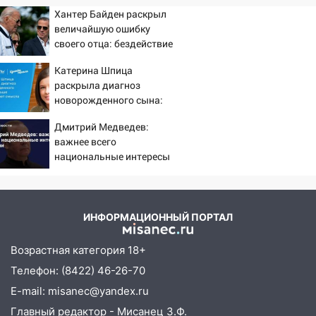
Хантер Байден раскрыл
величайшую ошибку
своего отца: бездействие
против Трампа
Катерина Шпица
раскрыла диагноз
новорожденного сына:
больше молчать нет
Дмитрий Медведев:
смысла
важнее всего
национальные интересы
России
ИНФОРМАЦИОННЫЙ ПОРТАЛ
Возрастная категория 18+
Телефон: (8422) 46-26-70
E-mail: misanec@yandex.ru
Главный редактор - Мисанец З.Ф.