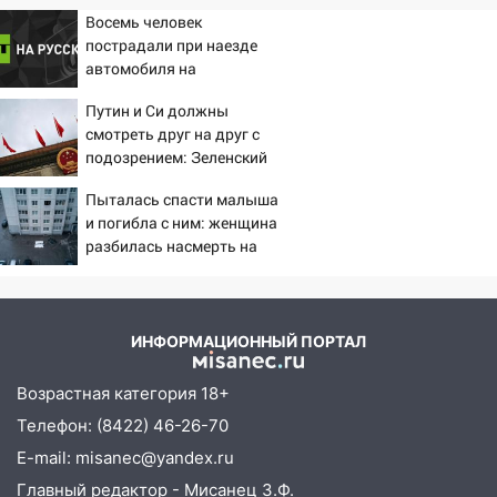
Восемь человек
пострадали при наезде
автомобиля на
пешеходов в Омске
Путин и Си должны
смотреть друг на друг с
подозрением: Зеленский
поставил задачу своим
Пыталась спасти малыша
дипломатам
и погибла с ним: женщина
разбилась насмерть на
глазах у детей 06/08/2026
– Новости
ИНФОРМАЦИОННЫЙ ПОРТАЛ
Возрастная категория 18+
Телефон: (8422) 46-26-70
E-mail: misanec@yandex.ru
Главный редактор - Мисанец З.Ф.