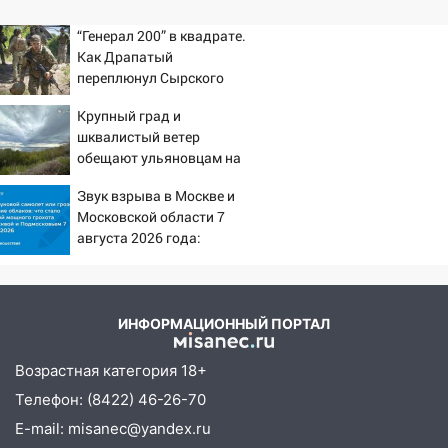
“Генерал 200” в квадрате.
Как Драпатый
переплюнул Сырского
Крупный град и
шквалистый ветер
обещают ульяновцам на
выходные
Звук взрыва в Москве и
Московской области 7
августа 2026 года:
Причины, источник,
откуда был громкий
хлопок
ИНФОРМАЦИОННЫЙ ПОРТАЛ
Возрастная категория 18+
Телефон: (8422) 46-26-70
E-mail: misanec@yandex.ru