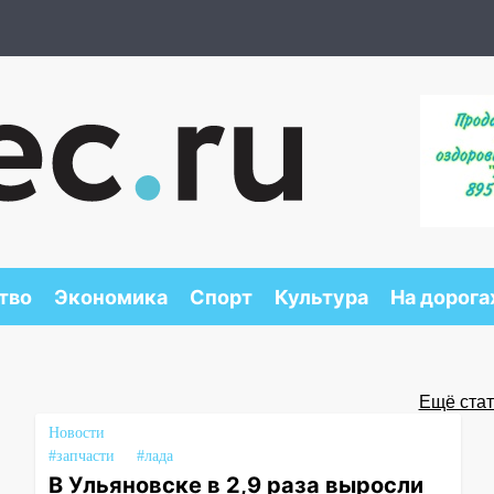
тво
Экономика
Спорт
Культура
На дорога
Ещё стать
Новости
#запчасти
#лада
В Ульяновске в 2,9 раза выросли