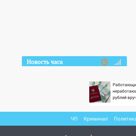
Новость часа
07.08.2026
13:20
В Ульяновске за один
Работающи
день обокрали женщину на
неработающ
пляже и подростка в сквере
рублей вру
пенсионерам
13:01
В Димитровграде
PrimaMedia
мужчина выбросил из машины
страйкбольную гранату: его
ЧП
Криминал
Политик
задержали