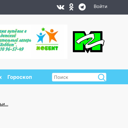
Войти
х
Гороскоп
и...