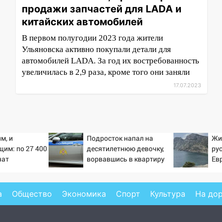
продажи запчастей для LADA и
китайских автомобилей
В первом полугодии 2023 года жители
Ульяновска активно покупали детали для
автомобилей LADA. За год их востребованность
увеличилась в 2,9 раза, кроме того они заняли
17.07.2023
м, и
Подросток напал на
Жи
им: по 27 400
десятилетнюю девочку,
ру
чат
ворвавшись в квартиру
Ев
 в сентябре -
.ru
а
Общество
Экономика
Спорт
Культура
На до