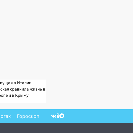
вущая в Италии
сская сравнила жизнь в
ропе и в Крыму
рогах
Гороскоп