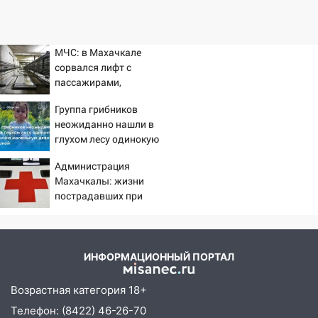
МЧС: в Махачкале
сорвался лифт с
пассажирами,
пострадали четыре
Группа грибников
человека
неожиданно нашли в
глухом лесу одинокую
испуганную маленькую
Администрация
девочку с игрушкой
Махачкалы: жизни
пострадавших при
падении лифта ничто не
угрожает
ИНФОРМАЦИОННЫЙ ПОРТАЛ
Возрастная категория 18+
Телефон: (8422) 46-26-70