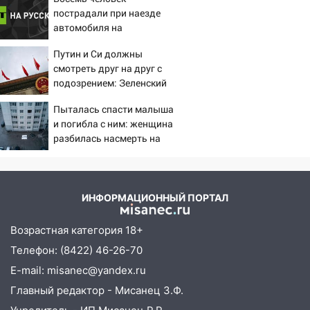
пострадали при наезде
автомобиля на
пешеходов в Омске
Путин и Си должны
смотреть друг на друг с
подозрением: Зеленский
поставил задачу своим
Пыталась спасти малыша
дипломатам
и погибла с ним: женщина
разбилась насмерть на
глазах у детей 06/08/2026
– Новости
ИНФОРМАЦИОННЫЙ ПОРТАЛ
Возрастная категория 18+
Телефон: (8422) 46-26-70
E-mail: misanec@yandex.ru
Главный редактор - Мисанец З.Ф.