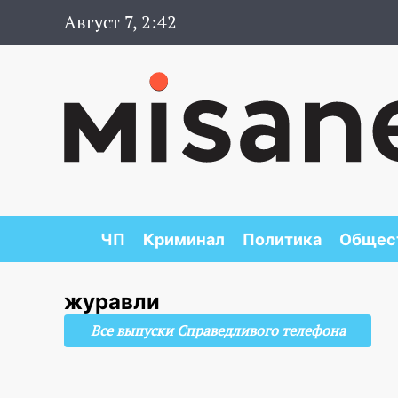
Август 7, 2:42
ЧП
Криминал
Политика
Общес
журавли
Все выпуски Справедливого телефона