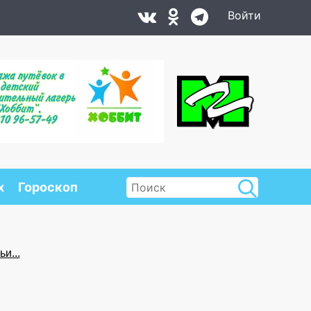
Войти
х
Гороскоп
и...