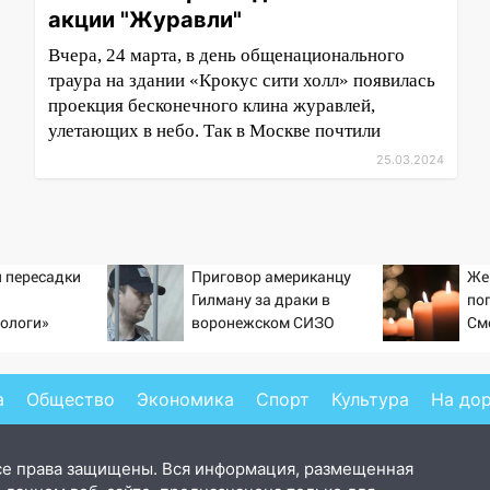
акции "Журавли"
Вчера, 24 марта, в день общенационального
траура на здании «Крокус сити холл» появилась
проекция бесконечного клина журавлей,
улетающих в небо. Так в Москве почтили
25.03.2024
 пересадки
Приговор американцу
Же
Гилману за драки в
по
ологи»
воронежском СИЗО
См
у еще живых
потребовали ужесточить -
Новости на Вести.ru
а
Общество
Экономика
Спорт
Культура
На до
се права защищены. Вся информация, размещенная