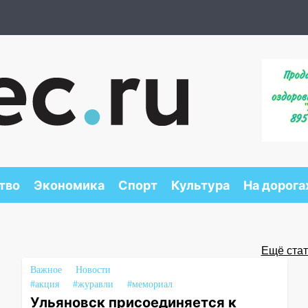
тво
Экономика
Спорт
Культура
На дорога
Ещё стать
Важное
Новости
#акция
#журавли
#мемориал
Ульяновск присоединяется к