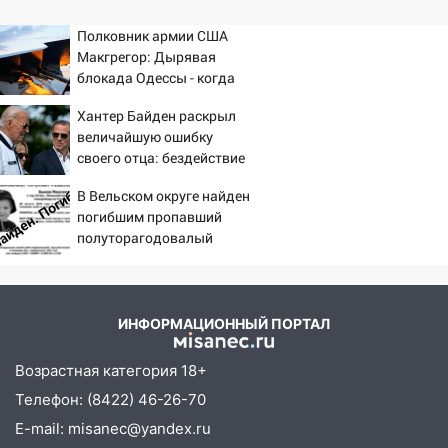
Полковник армии США
Макгрегор: Дырявая
блокада Одессы - когда
же в командовании ВМФ
Хантер Байден раскрыл
России за это полетят
величайшую ошибку
головы?
своего отца: бездействие
против Трампа
В Вельском округе найден
погибшим пропавший
полуторагодовалый
ребёнок
ИНФОРМАЦИОННЫЙ ПОРТАЛ
Возрастная категория 18+
Телефон: (8422) 46-26-70
E-mail: misanec@yandex.ru