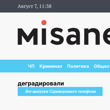
Август 7, 11:38
ЧП
Криминал
Политика
Общес
деградировали
Все выпуски Справедливого телефона