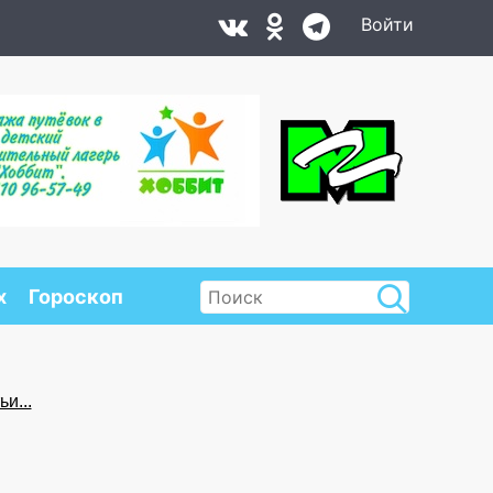
Войти
х
Гороскоп
и...