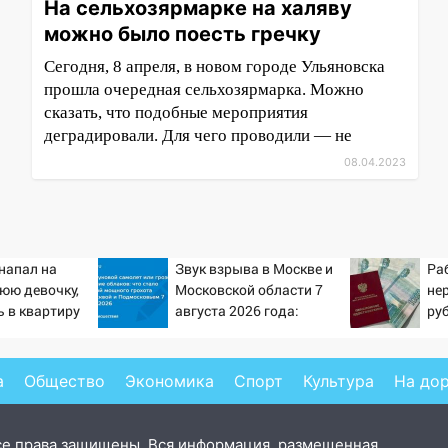
На сельхозярмарке на халяву
можно было поесть гречку
Сегодня, 8 апреля, в новом городе Ульяновска
прошла очередная сельхозярмарка. Можно
сказать, что подобные мероприятия
деградировали. Для чего проводили — не
08.04.2023
напал на
Звук взрыва в Москве и
Ра
юю девочку,
Московской области 7
не
 в квартиру
августа 2026 года:
ру
Причины, источник,
пен
откуда был громкий
Pr
хлопок
а
Общество
Экономика
Спорт
Культура
На до
се права защищены. Вся информация, размещенная