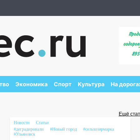
тво
Экономика
Спорт
Культура
На дорога
Ещё стать
Новости
Статьи
#деградировали
#Новый город
#сельхозярмарка
#Ульяновск