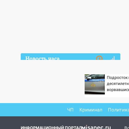
Новость часа
07.08.2026
15:34
После вмешательства
Подросток 
прокуратуры в селах
десятилетн
Ульяновской области привели
ворвавшись
в порядок детские площадки
15:27
Прокуратура проверяет
ЧП
Криминал
Политик
капремонт школы в селе
Кивать
ИНФОРМАЦИОННЫЙ ПОРТАЛ
В