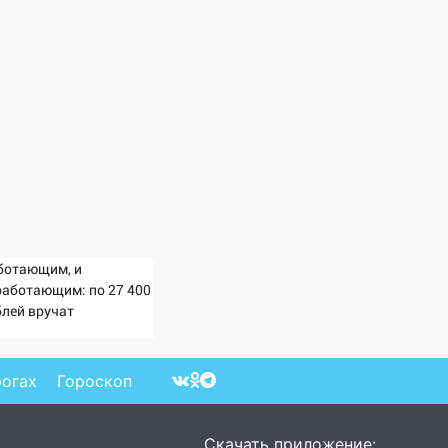
ботающим, и
работающим: по 27 400
блей вручат
сионерам в сентябре -
imaMedia.ru
рогах
Гороскоп
Скачать приложение: