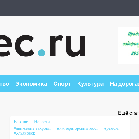
тво
Экономика
Спорт
Культура
На дорога
Ещё стать
Важное
Новости
#движение закроют
#императорский мост
#ремонт
#Ульяновск