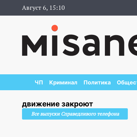
Август 6, 15:10
ЧП
Криминал
Политика
Общес
движение закроют
Все выпуски Справедливого телефона