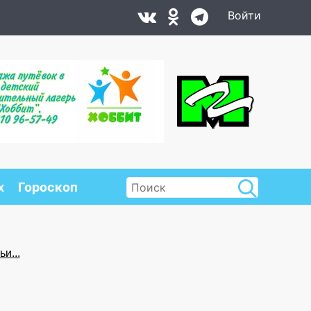
Войти
х
Гороскоп
и...