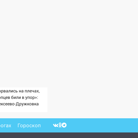
орвались на плечах,
пцев били в упор»:
ексеево-Дружковка
ала могильником для
тах Мадьяра»
рогах
Гороскоп