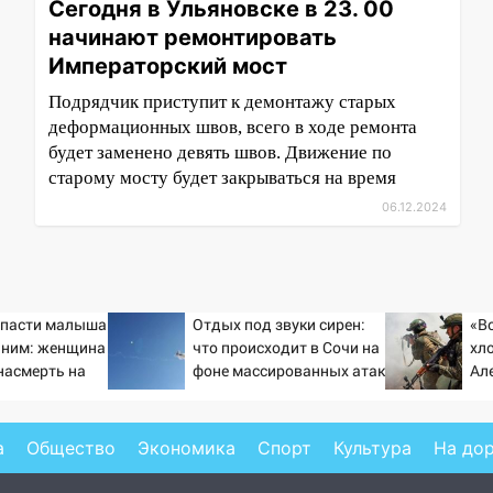
Сегодня в Ульяновске в 23. 00
начинают ремонтировать
Императорский мост
Подрядчик приступит к демонтажу старых
деформационных швов, всего в ходе ремонта
будет заменено девять швов. Движение по
старому мосту будет закрываться на время
06.12.2024
спасти малыша
Отдых под звуки сирен:
«В
с ним: женщина
что происходит в Сочи на
хло
насмерть на
фоне массированных атак
Ал
тей 06/08/2026
беспилотников
ст
«п
а
Общество
Экономика
Спорт
Культура
На до